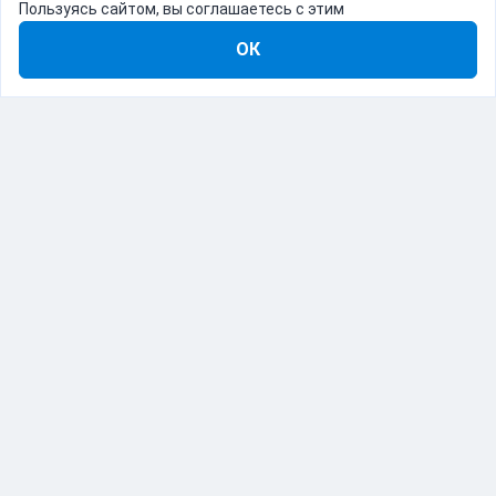
Пользуясь сайтом, вы соглашаетесь с этим
ОК
8-800-555-22-41
Демо Catapulto
Для кого
Тарифы
Информация
О компании
192012, Санкт-Петербург, пр. Обуховской Обороны, 120Б
© Catapulto 2013-
2026