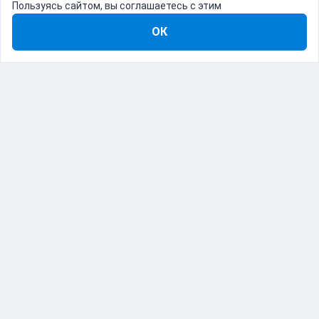
Пользуясь сайтом, вы соглашаетесь с этим
ОК
8-800-555-22-41
Демо Catapulto
Для кого
Тарифы
Информация
О компании
192012, Санкт-Петербург, пр. Обуховской Обороны, 120Б
© Catapulto 2013-
2026