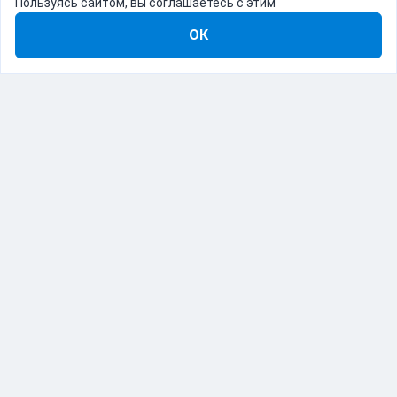
Пользуясь сайтом, вы соглашаетесь с этим
ОК
8-800-555-22-41
Демо Catapulto
Для кого
Тарифы
Информация
О компании
192012, Санкт-Петербург, пр. Обуховской Обороны, 120Б
© Catapulto 2013-
2026