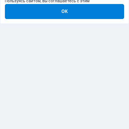
Пользуясь сайтом, вы соглашаетесь с этим
ОК
8-800-555-22-41
Демо Catapulto
Для кого
Тарифы
Информация
О компании
192012, Санкт-Петербург, пр. Обуховской Обороны, 120Б
© Catapulto 2013-
2026