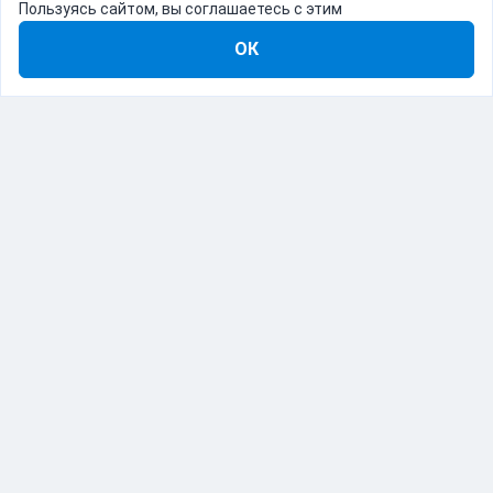
Пользуясь сайтом, вы соглашаетесь с этим
ОК
8-800-555-22-41
Демо Catapulto
Для кого
Тарифы
Информация
О компании
192012, Санкт-Петербург, пр. Обуховской Обороны, 120Б
© Catapulto 2013-
2026