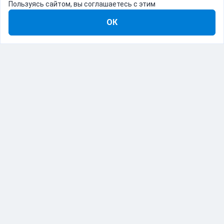
Пользуясь сайтом, вы соглашаетесь с этим
ОК
8-800-555-22-41
Демо Catapulto
Для кого
Тарифы
Информация
О компании
192012, Санкт-Петербург, пр. Обуховской Обороны, 120Б
© Catapulto 2013-
2026