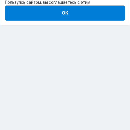
Пользуясь сайтом, вы соглашаетесь с этим
ОК
8-800-555-22-41
Демо Catapulto
Для кого
Тарифы
Информация
О компании
192012, Санкт-Петербург, пр. Обуховской Обороны, 120Б
© Catapulto 2013-
2026