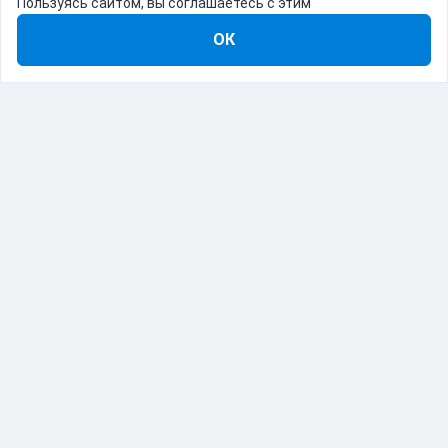
Пользуясь сайтом, вы соглашаетесь с этим
ОК
8-800-555-22-41
Демо Catapulto
Для кого
Тарифы
Информация
О компании
192012, Санкт-Петербург, пр. Обуховской Обороны, 120Б
© Catapulto 2013-
2026