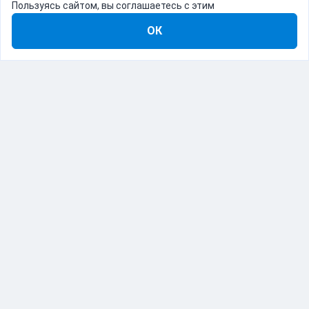
Пользуясь сайтом, вы соглашаетесь с этим
ОК
8-800-555-22-41
Демо Catapulto
Для кого
Тарифы
Информация
О компании
192012, Санкт-Петербург, пр. Обуховской Обороны, 120Б
© Catapulto 2013-
2026