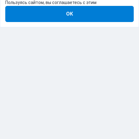
Пользуясь сайтом, вы соглашаетесь с этим
ОК
8-800-555-22-41
Демо Catapulto
Для кого
Тарифы
Информация
О компании
192012, Санкт-Петербург, пр. Обуховской Обороны, 120Б
© Catapulto 2013-
2026