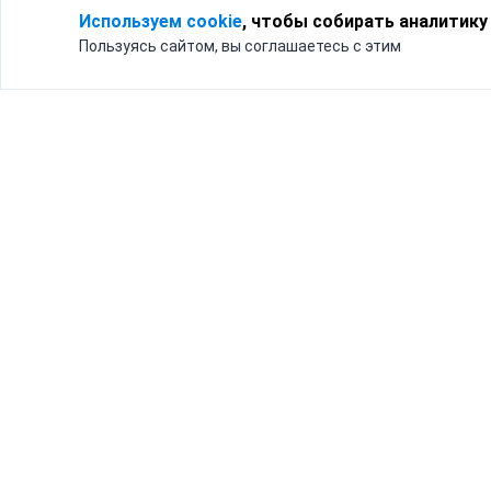
Используем cookie
, чтобы собирать аналитику
Пользуясь сайтом, вы соглашаетесь с этим
Для кого
Тарифы
Бизнесу
Доставка по России
Частным лицам
Интернет-магазинам
Доставка для бизнеса
192012, Санк
и интернет-магазинов