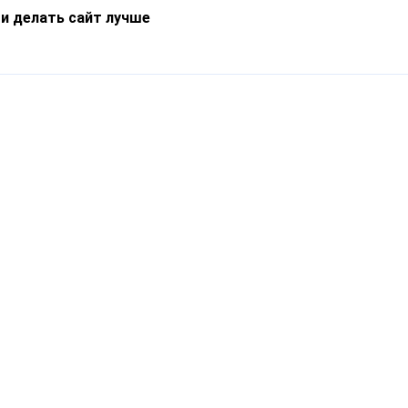
 и делать сайт лучше
Информация
О компании
Новости
Что такое Catapulto
Частые вопросы
Службы доставки
Реферальная программа
Нам доверяют
Публичная оферта
Кейсы
Политика обработки
Блог
персональных данных
Контакты
т-Петербург, пр. Обуховской Обороны, 120Б