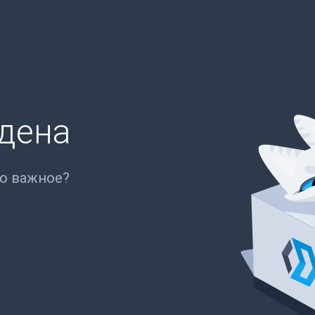
йдена
то важное?