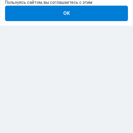
Пользуясь сайтом, вы соглашаетесь с этим
ОК
8-800-555-22-41
Демо Catapulto
Для кого
Тарифы
Информация
О компании
192012, Санкт-Петербург, пр. Обуховской Обороны, 120Б
© Catapulto 2013-
2026