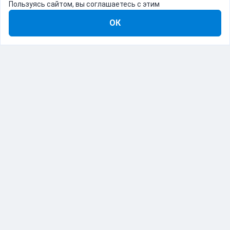
Пользуясь сайтом, вы соглашаетесь с этим
ОК
8-800-555-22-41
Демо Catapulto
Для кого
Тарифы
Информация
О компании
192012, Санкт-Петербург, пр. Обуховской Обороны, 120Б
© Catapulto 2013-
2026