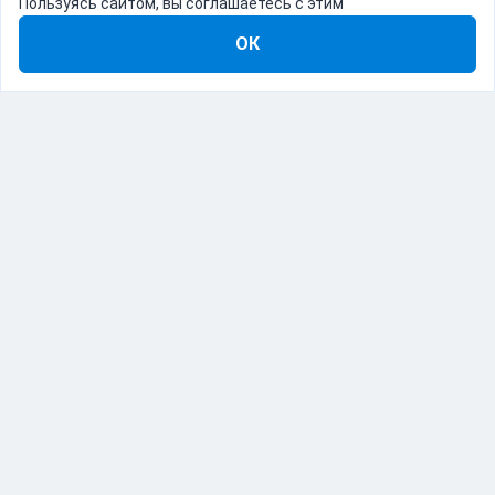
Пользуясь сайтом, вы соглашаетесь с этим
ОК
8-800-555-22-41
Демо Catapulto
Для кого
Тарифы
Информация
О компании
192012, Санкт-Петербург, пр. Обуховской Обороны, 120Б
© Catapulto 2013-
2026