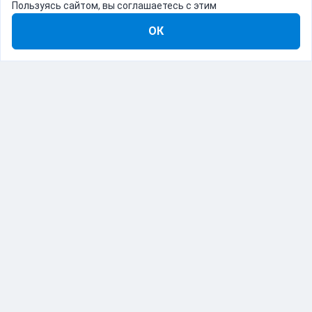
Пользуясь сайтом, вы соглашаетесь с этим
ОК
8-800-555-22-41
Демо Catapulto
Для кого
Тарифы
Информация
О компании
192012, Санкт-Петербург, пр. Обуховской Обороны, 120Б
© Catapulto 2013-
2026