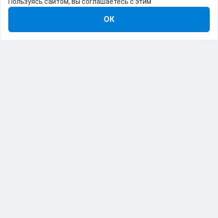
Пользуясь сайтом, вы соглашаетесь с этим
ОК
8-800-555-22-41
Демо Catapulto
Для кого
Тарифы
Информация
О компании
192012, Санкт-Петербург, пр. Обуховской Обороны, 120Б
© Catapulto 2013-
2026