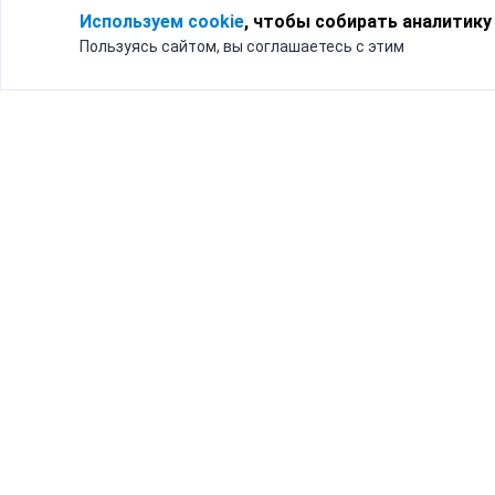
Используем cookie
, чтобы собирать аналитику
Пользуясь сайтом, вы соглашаетесь с этим
Для кого
Тарифы
Бизнесу
Доставка по России
Частным лицам
Интернет-магазинам
Доставка для бизнеса
192012, Санк
и интернет-магазинов