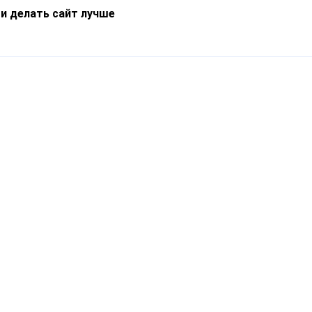
 и делать сайт лучше
Информация
О компании
Новости
Что такое Catapulto
Частые вопросы
Службы доставки
Реферальная программа
Нам доверяют
Публичная оферта
Кейсы
Политика обработки
Блог
персональных данных
Контакты
т-Петербург, пр. Обуховской Обороны, 120Б