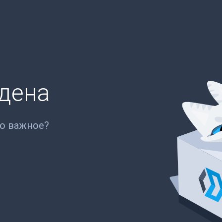
йдена
то важное?