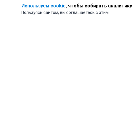
Используем cookie
, чтобы собирать аналитику
Пользуясь сайтом, вы соглашаетесь с этим
Для кого
Тарифы
Бизнесу
Доставка по России
Частным лицам
Интернет-магазинам
Доставка для бизнеса
192012, Санк
и интернет-магазинов