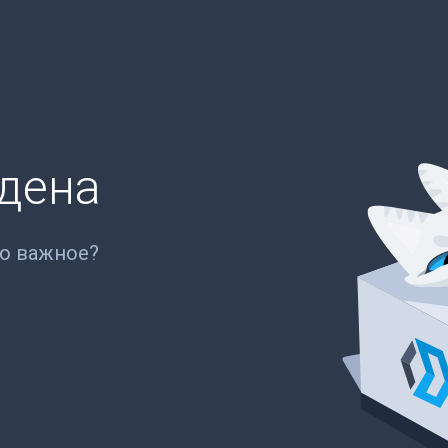
йдена
то важное?