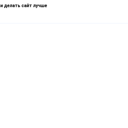
 и делать сайт лучше
Информация
О компании
Новости
Что такое Catapulto
Частые вопросы
Службы доставки
Реферальная программа
Нам доверяют
Публичная оферта
Кейсы
Политика обработки
Блог
персональных данных
Контакты
т-Петербург, пр. Обуховской Обороны, 120Б