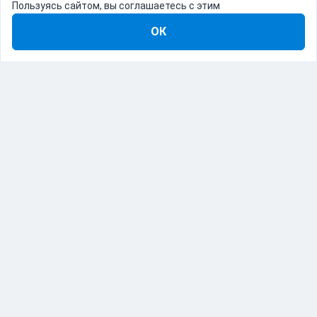
Пользуясь сайтом, вы соглашаетесь с этим
ОК
8-800-555-22-41
Демо Catapulto
Для кого
Тарифы
Информация
О компании
192012, Санкт-Петербург, пр. Обуховской Обороны, 120Б
© Catapulto 2013-
2026