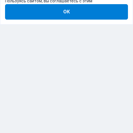
Пользуясь сайтом, вы соглашаетесь с этим
ОК
8-800-555-22-41
Демо Catapulto
Для кого
Тарифы
Информация
О компании
192012, Санкт-Петербург, пр. Обуховской Обороны, 120Б
© Catapulto 2013-
2026