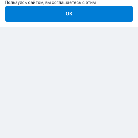
Пользуясь сайтом, вы соглашаетесь с этим
ОК
8-800-555-22-41
Демо Catapulto
Для кого
Тарифы
Информация
О компании
192012, Санкт-Петербург, пр. Обуховской Обороны, 120Б
© Catapulto 2013-
2026