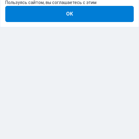
Пользуясь сайтом, вы соглашаетесь с этим
ОК
8-800-555-22-41
Демо Catapulto
Для кого
Тарифы
Информация
О компании
192012, Санкт-Петербург, пр. Обуховской Обороны, 120Б
© Catapulto 2013-
2026