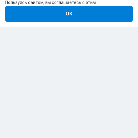
Пользуясь сайтом, вы соглашаетесь с этим
ОК
8-800-555-22-41
Демо Catapulto
Для кого
Тарифы
Информация
О компании
192012, Санкт-Петербург, пр. Обуховской Обороны, 120Б
© Catapulto 2013-
2026