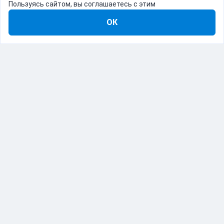
Пользуясь сайтом, вы соглашаетесь с этим
ОК
8-800-555-22-41
Демо Catapulto
Для кого
Тарифы
Информация
О компании
192012, Санкт-Петербург, пр. Обуховской Обороны, 120Б
© Catapulto 2013-
2026