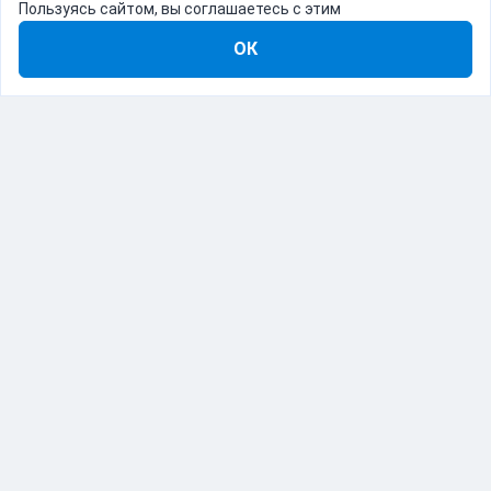
Пользуясь сайтом, вы соглашаетесь с этим
ОК
8-800-555-22-41
Демо Catapulto
Для кого
Тарифы
Информация
О компании
192012, Санкт-Петербург, пр. Обуховской Обороны, 120Б
© Catapulto 2013-
2026