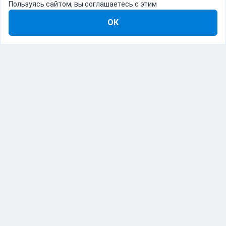
Пользуясь сайтом, вы соглашаетесь с этим
ОК
8-800-555-22-41
Демо Catapulto
Для кого
Тарифы
Информация
О компании
192012, Санкт-Петербург, пр. Обуховской Обороны, 120Б
© Catapulto 2013-
2026