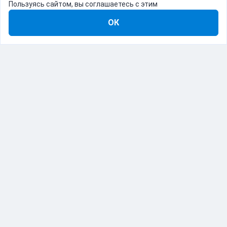
Пользуясь сайтом, вы соглашаетесь с этим
ОК
8-800-555-22-41
Демо Catapulto
Для кого
Тарифы
Информация
О компании
192012, Санкт-Петербург, пр. Обуховской Обороны, 120Б
© Catapulto 2013-
2026