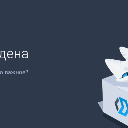
йдена
то важное?