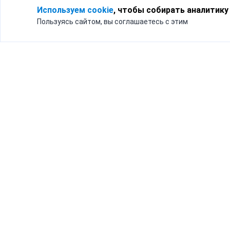
Используем cookie
, чтобы собирать аналитику
Пользуясь сайтом, вы соглашаетесь с этим
Для кого
Тарифы
Бизнесу
Доставка по России
Частным лицам
Интернет-магазинам
Доставка для бизнеса
192012, Санк
и интернет-магазинов