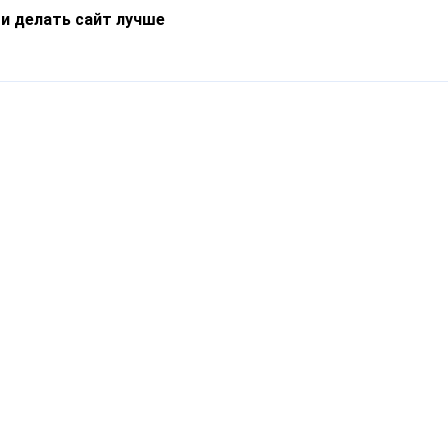
 и делать сайт лучше
Информация
О компании
Новости
Что такое Catapulto
Частые вопросы
Службы доставки
Реферальная программа
Нам доверяют
Публичная оферта
Кейсы
Политика обработки
Блог
персональных данных
Контакты
т-Петербург, пр. Обуховской Обороны, 120Б