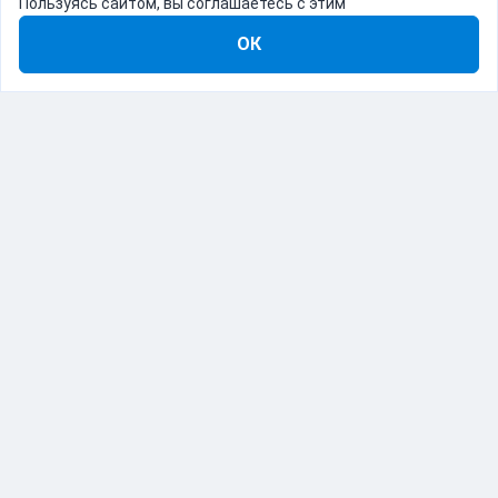
Пользуясь сайтом, вы соглашаетесь с этим
ОК
8-800-555-22-41
Демо Catapulto
Для кого
Тарифы
Информация
О компании
192012, Санкт-Петербург, пр. Обуховской Обороны, 120Б
© Catapulto 2013-
2026