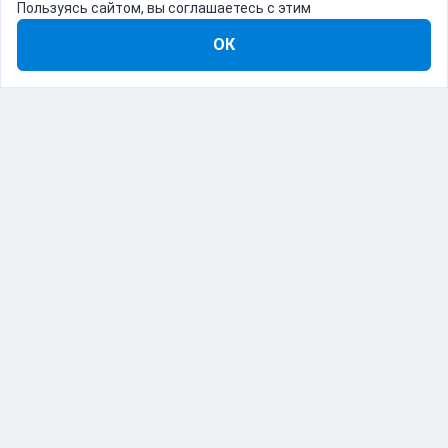
Пользуясь сайтом, вы соглашаетесь с этим
ОК
8-800-555-22-41
Демо Catapulto
Для кого
Тарифы
Информация
О компании
192012, Санкт-Петербург, пр. Обуховской Обороны, 120Б
© Catapulto 2013-
2026