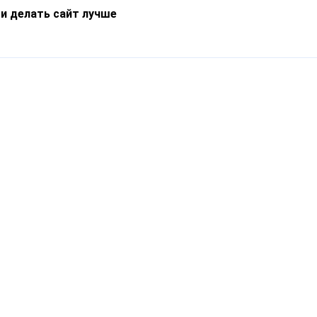
 и делать сайт лучше
Информация
О компании
Новости
Что такое Catapulto
Частые вопросы
Службы доставки
Реферальная программа
Нам доверяют
Публичная оферта
Кейсы
Политика обработки
Блог
персональных данных
Контакты
т-Петербург, пр. Обуховской Обороны, 120Б