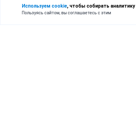
Используем cookie
, чтобы собирать аналитику
Пользуясь сайтом, вы соглашаетесь с этим
Для кого
Тарифы
Бизнесу
Доставка по России
Частным лицам
Интернет-магазинам
Доставка для бизнеса
192012, Санк
и интернет-магазинов