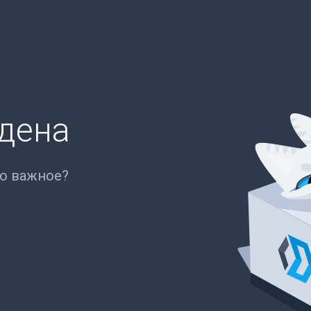
йдена
то важное?