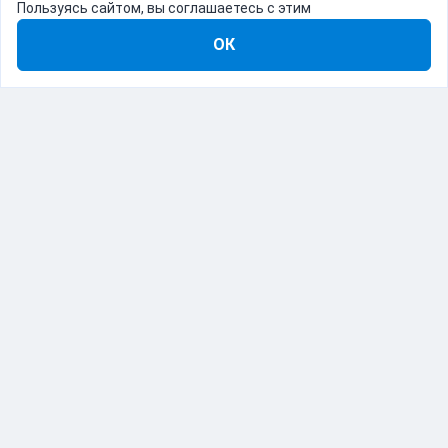
Пользуясь сайтом, вы соглашаетесь с этим
ОК
8-800-555-22-41
Демо Catapulto
Для кого
Тарифы
Информация
О компании
192012, Санкт-Петербург, пр. Обуховской Обороны, 120Б
© Catapulto 2013-
2026