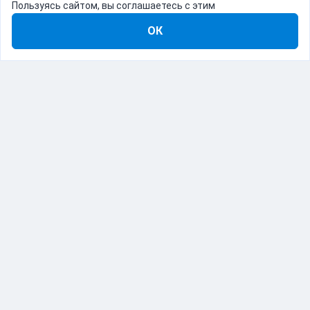
Пользуясь сайтом, вы соглашаетесь с этим
ОК
8-800-555-22-41
Демо Catapulto
Для кого
Тарифы
Информация
О компании
192012, Санкт-Петербург, пр. Обуховской Обороны, 120Б
© Catapulto 2013-
2026