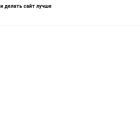
 и делать сайт лучше
Информация
О компании
Новости
Что такое Catapulto
Частые вопросы
Службы доставки
Реферальная программа
Нам доверяют
Публичная оферта
Кейсы
Политика обработки
Блог
персональных данных
Контакты
т-Петербург, пр. Обуховской Обороны, 120Б