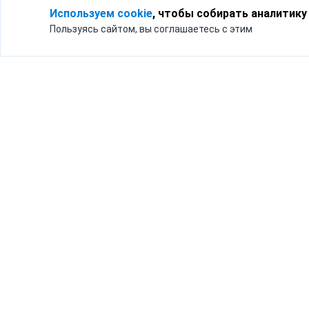
Используем cookie
, чтобы собирать аналитику
Пользуясь сайтом, вы соглашаетесь с этим
Для кого
Тарифы
Бизнесу
Доставка по России
Частным лицам
Интернет-магазинам
Доставка для бизнеса
192012, Санк
и интернет-магазинов