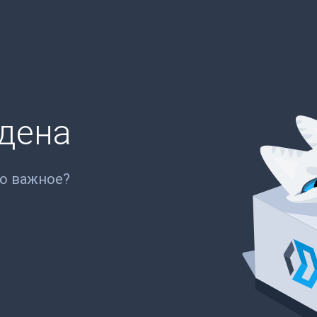
йдена
то важное?