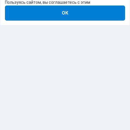
Пользуясь сайтом, вы соглашаетесь с этим
ОК
8-800-555-22-41
Демо Catapulto
Для кого
Тарифы
Информация
О компании
192012, Санкт-Петербург, пр. Обуховской Обороны, 120Б
© Catapulto 2013-
2026