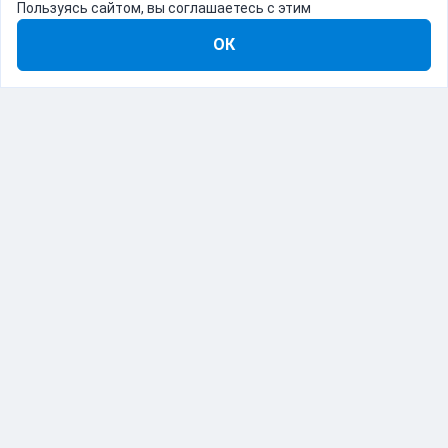
Пользуясь сайтом, вы соглашаетесь с этим
ОК
8-800-555-22-41
Демо Catapulto
Для кого
Тарифы
Информация
О компании
192012, Санкт-Петербург, пр. Обуховской Обороны, 120Б
© Catapulto 2013-
2026