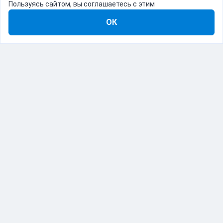
Пользуясь сайтом, вы соглашаетесь с этим
ОК
8-800-555-22-41
Демо Catapulto
Для кого
Тарифы
Информация
О компании
192012, Санкт-Петербург, пр. Обуховской Обороны, 120Б
© Catapulto 2013-
2026