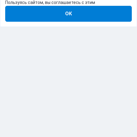
Пользуясь сайтом, вы соглашаетесь с этим
ОК
8-800-555-22-41
Демо Catapulto
Для кого
Тарифы
Информация
О компании
192012, Санкт-Петербург, пр. Обуховской Обороны, 120Б
© Catapulto 2013-
2026