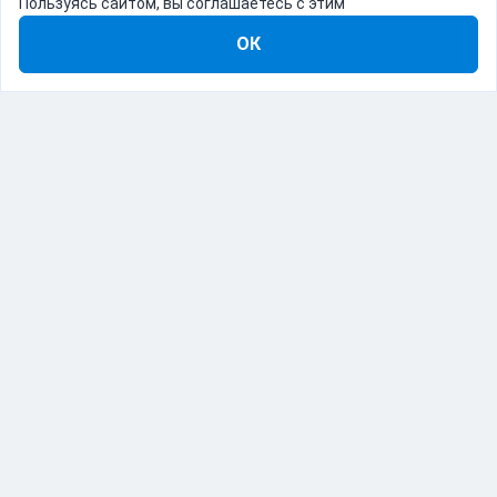
Пользуясь сайтом, вы соглашаетесь с этим
ОК
8-800-555-22-41
Демо Catapulto
Для кого
Тарифы
Информация
О компании
192012, Санкт-Петербург, пр. Обуховской Обороны, 120Б
© Catapulto 2013-
2026