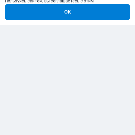
Пользуясь сайтом, вы соглашаетесь с этим
ОК
8-800-555-22-41
Демо Catapulto
Для кого
Тарифы
Информация
О компании
192012, Санкт-Петербург, пр. Обуховской Обороны, 120Б
© Catapulto 2013-
2026