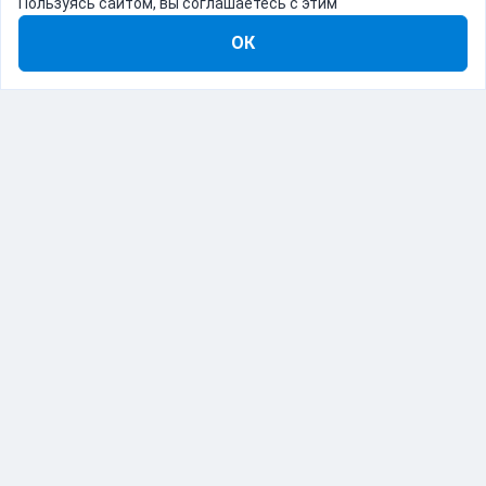
Пользуясь сайтом, вы соглашаетесь с этим
ОК
8-800-555-22-41
Демо Catapulto
Для кого
Тарифы
Информация
О компании
192012, Санкт-Петербург, пр. Обуховской Обороны, 120Б
© Catapulto 2013-
2026