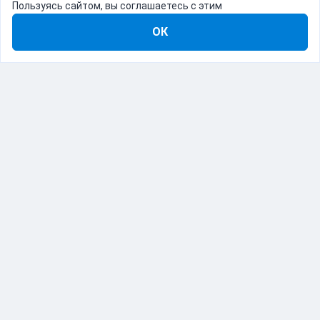
Пользуясь сайтом, вы соглашаетесь с этим
ОК
8-800-555-22-41
Демо Catapulto
Для кого
Тарифы
Информация
О компании
192012, Санкт-Петербург, пр. Обуховской Обороны, 120Б
© Catapulto 2013-
2026