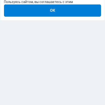
Пользуясь сайтом, вы соглашаетесь с этим
ОК
8-800-555-22-41
Демо Catapulto
Для кого
Тарифы
Информация
О компании
192012, Санкт-Петербург, пр. Обуховской Обороны, 120Б
© Catapulto 2013-
2026