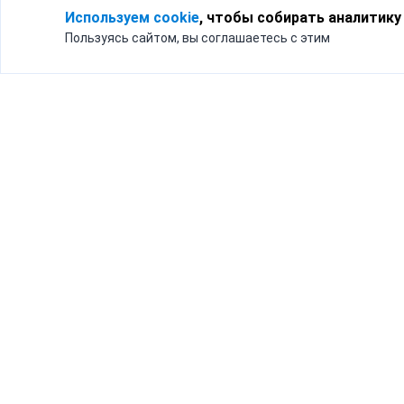
Используем cookie
, чтобы собирать аналитику
Пользуясь сайтом, вы соглашаетесь с этим
Для кого
Тарифы
Бизнесу
Доставка по России
Частным лицам
Интернет-магазинам
Доставка для бизнеса
192012, Санк
и интернет-магазинов