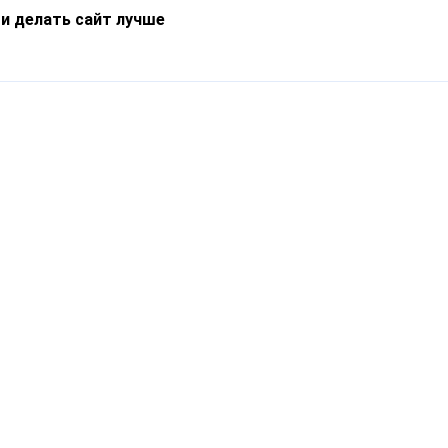
 и делать сайт лучше
Информация
О компании
Новости
Что такое Catapulto
Частые вопросы
Службы доставки
Реферальная программа
Нам доверяют
Публичная оферта
Кейсы
Политика обработки
Блог
персональных данных
Контакты
т-Петербург, пр. Обуховской Обороны, 120Б