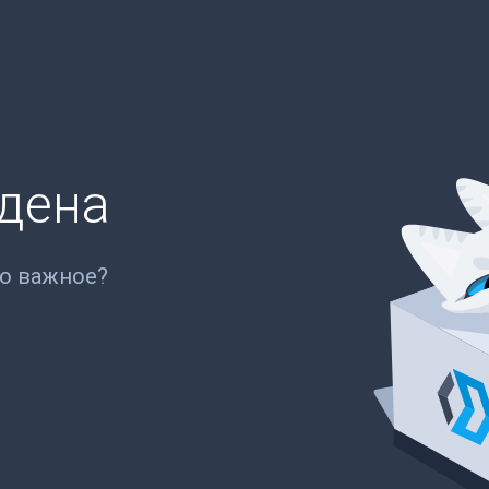
йдена
то важное?