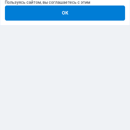
Пользуясь сайтом, вы соглашаетесь с этим
ОК
8-800-555-22-41
Демо Catapulto
Для кого
Тарифы
Информация
О компании
192012, Санкт-Петербург, пр. Обуховской Обороны, 120Б
© Catapulto 2013-
2026