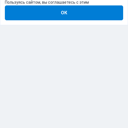
Пользуясь сайтом, вы соглашаетесь с этим
ОК
8-800-555-22-41
Демо Catapulto
Для кого
Тарифы
Информация
О компании
192012, Санкт-Петербург, пр. Обуховской Обороны, 120Б
© Catapulto 2013-
2026