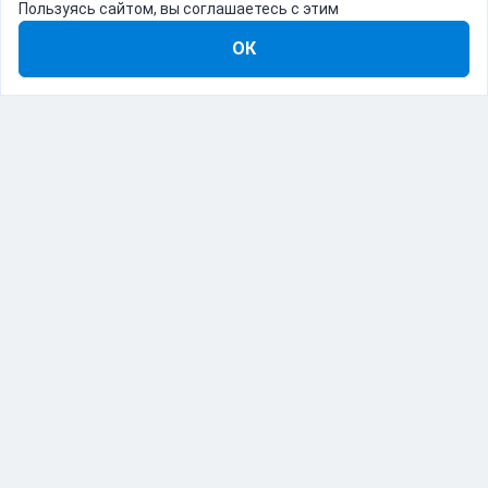
Пользуясь сайтом, вы соглашаетесь с этим
ОК
8-800-555-22-41
Демо Catapulto
Для кого
Тарифы
Информация
О компании
192012, Санкт-Петербург, пр. Обуховской Обороны, 120Б
© Catapulto 2013-
2026