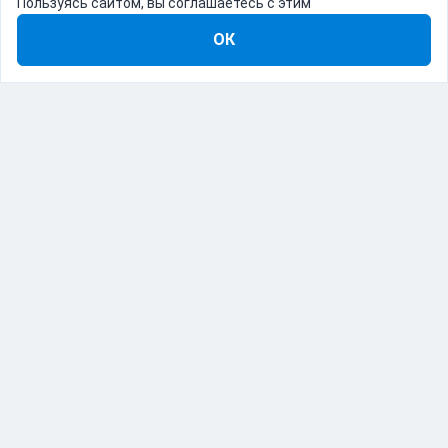
Пользуясь сайтом, вы соглашаетесь с этим
ОК
8-800-555-22-41
Демо Catapulto
Для кого
Тарифы
Информация
О компании
192012, Санкт-Петербург, пр. Обуховской Обороны, 120Б
© Catapulto 2013-
2026