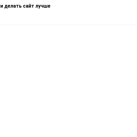
 и делать сайт лучше
Информация
О компании
Новости
Что такое Catapulto
Частые вопросы
Службы доставки
Реферальная программа
Нам доверяют
Публичная оферта
Кейсы
Политика обработки
Блог
персональных данных
Контакты
т-Петербург, пр. Обуховской Обороны, 120Б