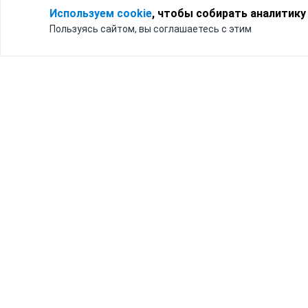
Используем cookie
, чтобы собирать аналитику
Пользуясь сайтом, вы соглашаетесь с этим
Для кого
Тарифы
Бизнесу
Доставка по России
Частным лицам
Интернет-магазинам
Доставка для бизнеса
192012, Санк
и интернет-магазинов