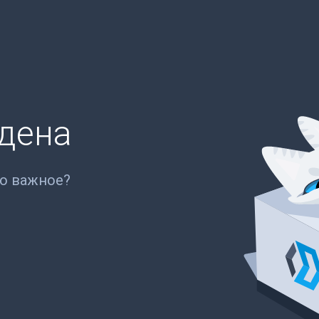
йдена
то важное?