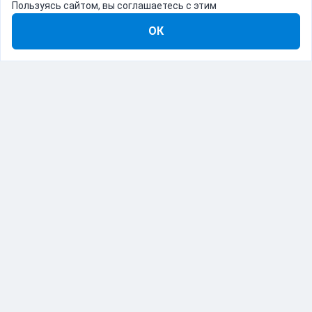
Пользуясь сайтом, вы соглашаетесь с этим
ОК
8-800-555-22-41
Демо Catapulto
Для кого
Тарифы
Информация
О компании
192012, Санкт-Петербург, пр. Обуховской Обороны, 120Б
© Catapulto 2013-
2026